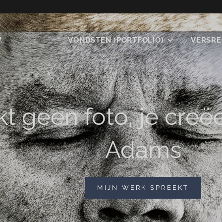
S
VONDSTEN (PORTFOLIO)
VERSRE
t geen foto, je creë
Adams
"JE
MIJN WERK SPREEKT
MAAKT
GEEN
FOTO,