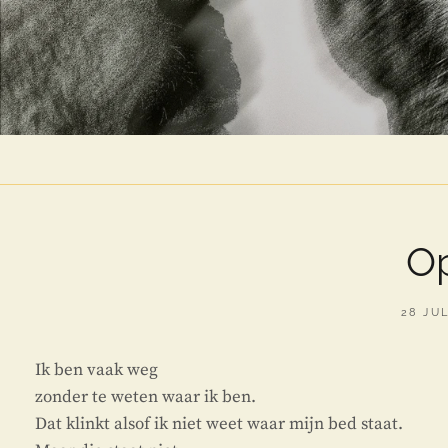
O
GEPLA
28 JUL
OP
Ik ben vaak weg
zonder te weten waar ik ben.
Dat klinkt alsof ik niet weet waar mijn bed staat.