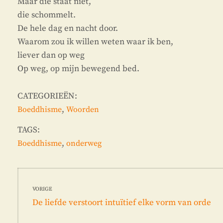
Maar die staat niet,
die schommelt.
De hele dag en nacht door.
Waarom zou ik willen weten waar ik ben,
liever dan op weg
Op weg, op mijn bewegend bed.
CATEGORIEËN:
,
Boeddhisme
Woorden
TAGS:
,
Boeddhisme
onderweg
Bericht
VORIGE
navigatie
Vorig
De liefde verstoort intuïtief elke vorm van orde
bericht: