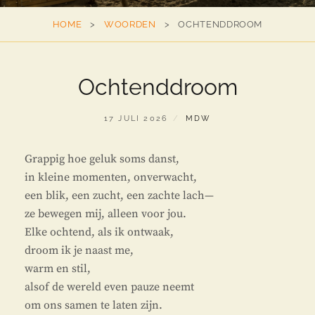
ANSEL
HOME
>
WOORDEN
>
OCHTENDDROOM
ADAMS
Ochtenddroom
GEPLAATST
BY
17 JULI 2026
MDW
OP
Grappig hoe geluk soms danst,
in kleine momenten, onverwacht,
een blik, een zucht, een zachte lach—
ze bewegen mij, alleen voor jou.
Elke ochtend, als ik ontwaak,
droom ik je naast me,
warm en stil,
alsof de wereld even pauze neemt
om ons samen te laten zijn.