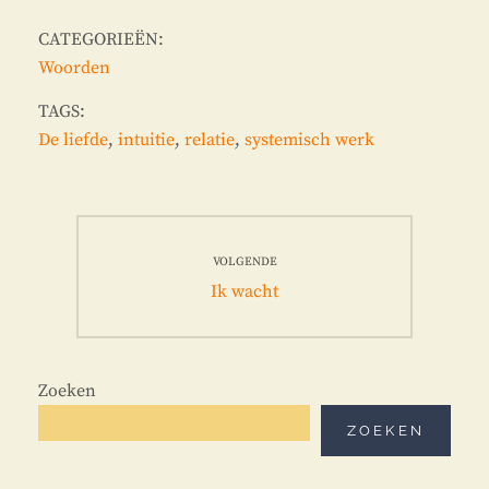
CATEGORIEËN:
Woorden
TAGS:
De liefde
,
intuitie
,
relatie
,
systemisch werk
Bericht
navigatie
VOLGENDE
Volgend
Ik wacht
bericht:
Zoeken
ZOEKEN