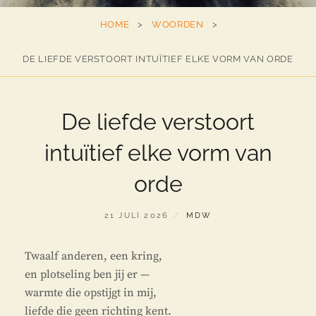
ANSEL
HOME
>
WOORDEN
>
ADAMS
DE LIEFDE VERSTOORT INTUÏTIEF ELKE VORM VAN ORDE
De liefde verstoort
intuïtief elke vorm van
orde
GEPLAATST
BY
21 JULI 2026
MDW
OP
Twaalf anderen, een kring,
en plotseling ben jij er —
warmte die opstijgt in mij,
liefde die geen richting kent.