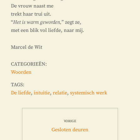
De vrouw naast me
trekt haar trui uit.
“
Het is warm geworden,
” zegt ze,
met een blik vol liefde, naar mij.
Marcel de Wit
CATEGORIEËN:
Woorden
TAGS:
De liefde
,
intuitie
,
relatie
,
systemisch werk
Bericht
VORIGE
navigatie
Vorig
Gesloten deuren
bericht: