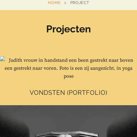
HOME
>
PROJECT
ADAMS
Projecten
VONDSTEN (PORTFOLIO)