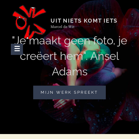
Skip
to
content
UIT NIETS KOMT IETS
Marcel de Wit
"Je maakt geen foto, je
creëert hem". Ansel
Adams
"JE
MIJN WERK SPREEKT
MAAKT
GEEN
FOTO,
JE
CREËERT
HEM".
ANSEL